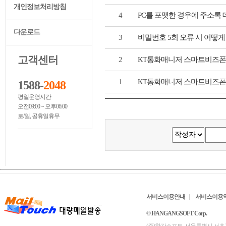
개인정보처리방침
4
PC를 포맷한 경우에 주소록
다운로드
3
비밀번호 5회 오류 시 어떻게
고객센터
2
KT통화매니저 스마트비즈폰
1
KT통화매니저 스마트비즈폰
1588-
2048
평일운영시간
오전09:00 ~ 오후06:00
토/일, 공휴일휴무
서비스이용안내
서비스이용
© HANGANGSOFT Corp.
(주)한강소프트. 서울특별시 서초구 서초대로6