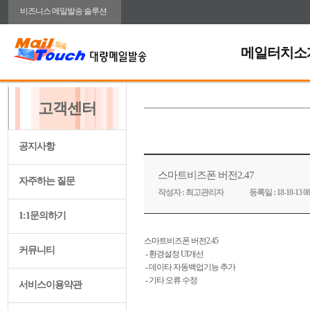
비즈니스 메일발송 솔루션
메일터치소
고객센터
공지사항
스마트비즈폰 버전2.47
자주하는 질문
작성자 :
최고관리자
등록일 :
18-10-13 08
1:1문의하기
스마트비즈폰 버전2.45
커뮤니티
- 환경설정 UI개선
- 데이타 자동백업기능 추가
- 기타 오류 수정
서비스이용약관