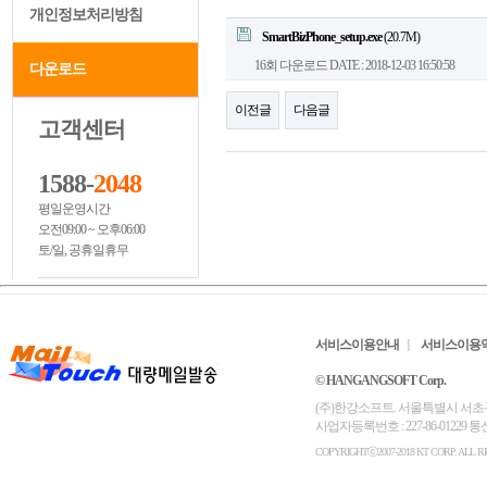
개인정보처리방침
SmartBizPhone_setup.exe
(20.7M)
16회 다운로드
DATE : 2018-12-03 16:50:58
다운로드
이전글
다음글
고객센터
1588-
2048
평일운영시간
오전09:00 ~ 오후06:00
토/일, 공휴일휴무
서비스이용안내
서비스이용
© HANGANGSOFT Corp.
(주)한강소프트. 서울특별시 서초구 서초대로6
사업자등록번호 : 227-86-01229
COPYRIGHTⓒ2007-2018 KT CORP. ALL