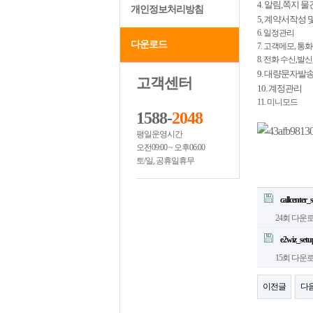
4. 알림,쪽지 물
개인정보처리방침
5, 계약서작성 
6. 일정관리​
다운로드
7. 고객메모, 통
8. 전화 수신,발
9. 대량문자발
고객센터
10. 계정관리
​11. 미니모드
1588-
2048
평일운영시간
오전09:00 ~ 오후06:00
토/일, 공휴일휴무
callcenter_
24회 다운
e2wiz_setu
15회 다운
이전글
다