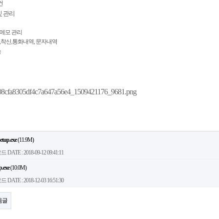
건
및 관리
화메모 관리​
신,착신,통화내역, 문자내역
송
setup.exe
(11.9M)
로드
DATE : 2018-09-12 09:41:11
p.exe
(10.0M)
로드
DATE : 2018-12-03 16:51:30
음글